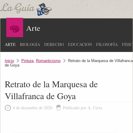
Arte
ARTE
BIOLOGÍA
DERECHO
EDUCACIÓN
FILOSOFÍA
FÍSI
Inicio
Pintura
,
Romanticismo
Retrato de la Marquesa de Villafranca
de Goya
Retrato de la Marquesa de
Villafranca de Goya
4 de diciembre de 2020
Publicado por A. Cerra