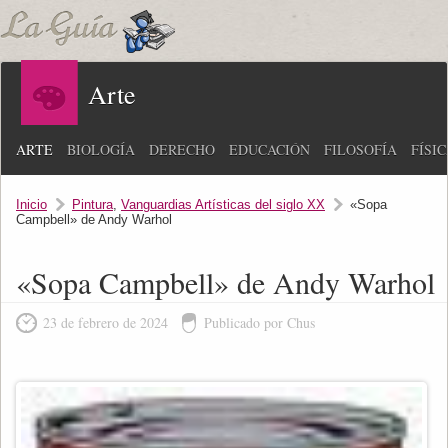
Arte
ARTE
BIOLOGÍA
DERECHO
EDUCACIÓN
FILOSOFÍA
FÍSI
Inicio
Pintura
,
Vanguardias Artísticas del siglo XX
«Sopa
Campbell» de Andy Warhol
«Sopa Campbell» de Andy Warhol
23 de febrero de 2024
Publicado por Chus