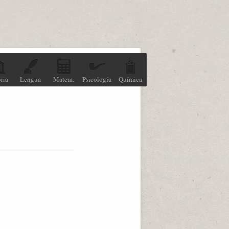
ria
Lengua
Matem.
Psicología
Química