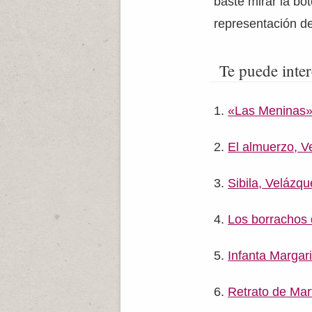
baste mirar la bot
representación de 
Te puede inter
«Las Meninas» 
El almuerzo, V
Sibila, Velázq
Los borrachos
Infanta Margar
Retrato de Mar