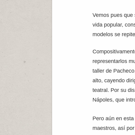
Vemos pues que s
vida popular, co
modelos se repite
Compositivamente,
representarlos mu
taller de Pacheco
alto, cayendo dir
teatral. Por su d
Nápoles, que int
Pero aún en esta
maestros, así po