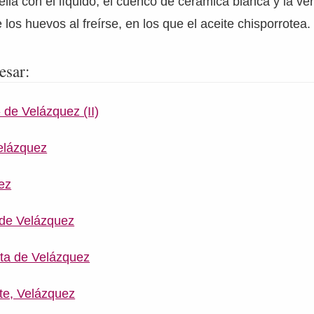
ella con el líquido, el cuenco de cerámica blanca y la ver
los huevos al freírse, en los que el aceite chisporrotea.
esar:
de Velázquez (II)
elázquez
uez
 de Velázquez
ita de Velázquez
te, Velázquez