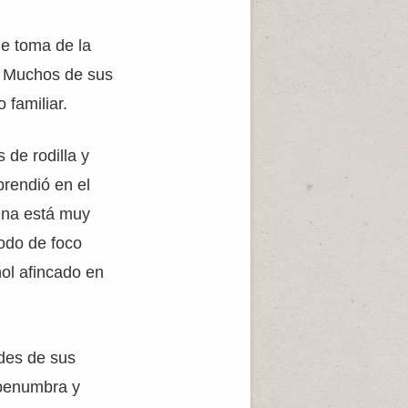
ue toma de la
. Muchos de sus
 familiar.
 de rodilla y
prendió en el
cena está muy
modo de foco
ñol afincado en
des de sus
 penumbra y