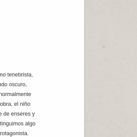
mo tenebrista,
ndo oscuro,
e normalmente
obra, el niño
ie de enseres y
stinguimos algo
rotagonista.