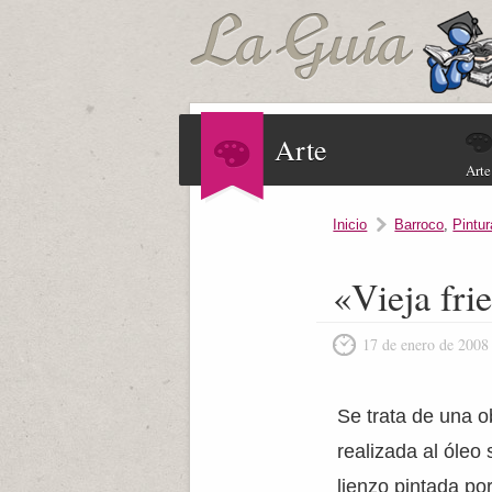
Arte
Arte
Inicio
Barroco
,
Pintur
«Vieja fri
17 de enero de 2008
Se trata de una o
realizada al óleo
lienzo pintada po