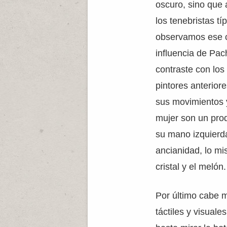
oscuro, sino que 
los tenebristas t
observamos ese co
influencia de Pach
contraste con los
pintores anterior
sus movimientos y
mujer son un prod
su mano izquierda
ancianidad, lo mi
cristal y el melón.
Por último cabe m
táctiles y visual