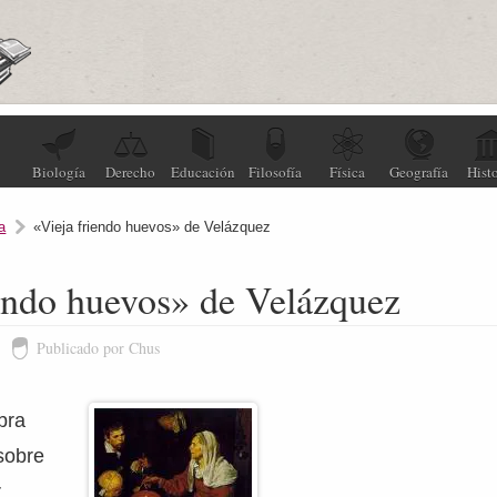
Biología
Derecho
Educación
Filosofía
Física
Geografía
Histo
a
«Vieja friendo huevos» de Velázquez
endo huevos» de Velázquez
Publicado por Chus
bra
 sobre
r