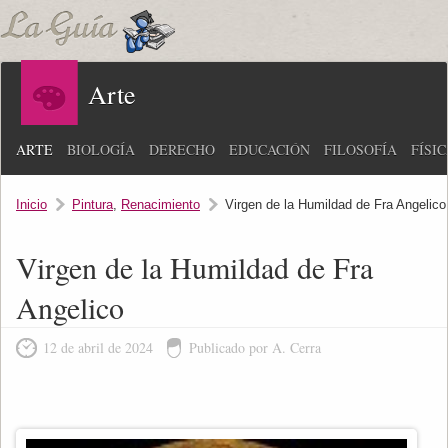
Arte
ARTE
BIOLOGÍA
DERECHO
EDUCACIÓN
FILOSOFÍA
FÍSI
Inicio
Pintura
,
Renacimiento
Virgen de la Humildad de Fra Angelico
Virgen de la Humildad de Fra
Angelico
12 de abril de 2024
Publicado por A. Cerra