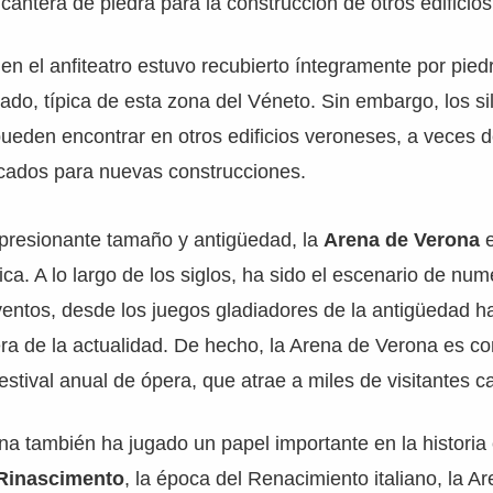
cantera de piedra para la construcción de otros edificio
en el anfiteatro estuvo recubierto íntegramente por pied
sado, típica de esta zona del Véneto. Sin embargo, los si
eden encontrar en otros edificios veroneses, a veces d
icados para nuevas construcciones.
resionante tamaño y antigüedad, la
Arena de Verona
e
ica. A lo largo de los siglos, ha sido el escenario de nu
entos, desde los juegos gladiadores de la antigüedad ha
ra de la actualidad. De hecho, la Arena de Verona es c
estival anual de ópera, que atrae a miles de visitantes c
a también ha jugado un papel importante en la historia 
Rinascimento
, la época del Renacimiento italiano, la A