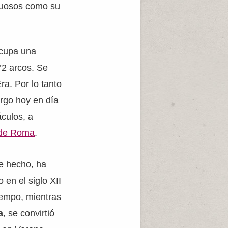
stuosos como su
ocupa una
72 arcos. Se
ra. Por lo tanto
argo hoy en día
culos, a
 de Roma
.
e hecho, ha
 en el siglo XII
iempo, mientras
a
, se convirtió