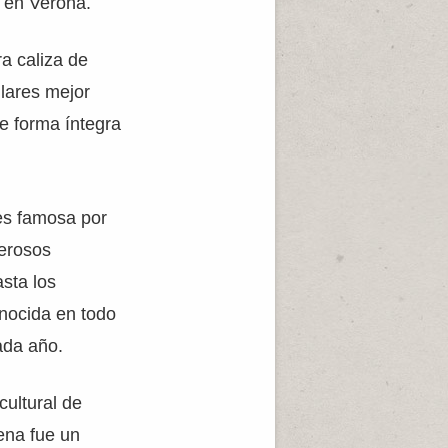
s en Verona.
ra caliza de
llares mejor
e forma íntegra
s famosa por
merosos
sta los
onocida en todo
ada año.
cultural de
rena fue un