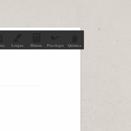
ria
Lengua
Matem.
Psicología
Química