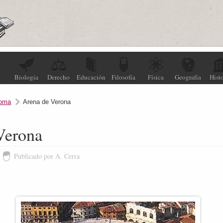
Biología
Derecho
Educación
Filosofía
Física
Geografía
Histo
oma
Arena de Verona
Verona
Publicado por A. Cerra