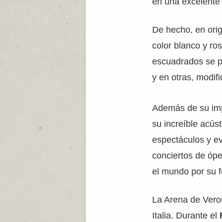
en una excelente 
De hecho, en orig
color blanco y ro
escuadrados se pu
y en otras, modif
Además de su imp
su increíble acúst
espectáculos y ev
conciertos de ópe
el mundo por su f
La Arena de Veron
Italia. Durante el