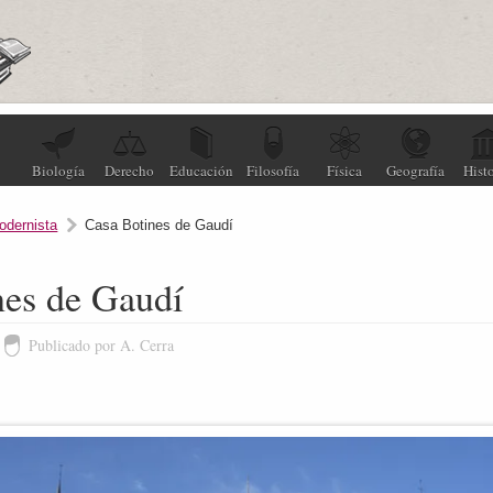
Biología
Derecho
Educación
Filosofía
Física
Geografía
Histo
odernista
Casa Botines de Gaudí
nes de Gaudí
Publicado por A. Cerra