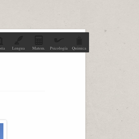
ria
Lengua
Matem.
Psicología
Química