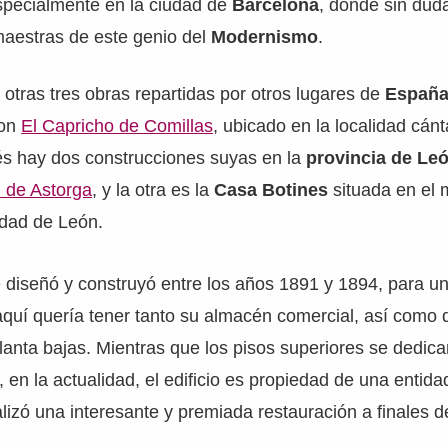
especialmente en la ciudad de
Barcelona
, donde sin dud
maestras de este genio del
Modernismo
.
otras tres obras repartidas por otros lugares de
Españ
son
El Capricho de Comillas
, ubicado en la localidad cán
s hay dos construcciones suyas en la
provincia de Le
l de Astorga
, y la otra es la
Casa Botines
situada en el
iudad de León.
 diseñó y construyó entre los años 1891 y 1894, para u
aquí quería tener tanto su almacén comercial, así como
planta bajas. Mientras que los pisos superiores se dedica
, en la actualidad, el edificio es propiedad de una entida
ealizó una interesante y premiada restauración a finales d