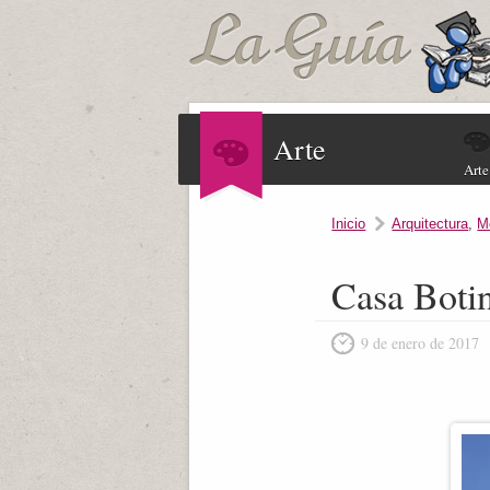
Arte
Arte
Inicio
Arquitectura
,
M
Casa Boti
9 de enero de 2017