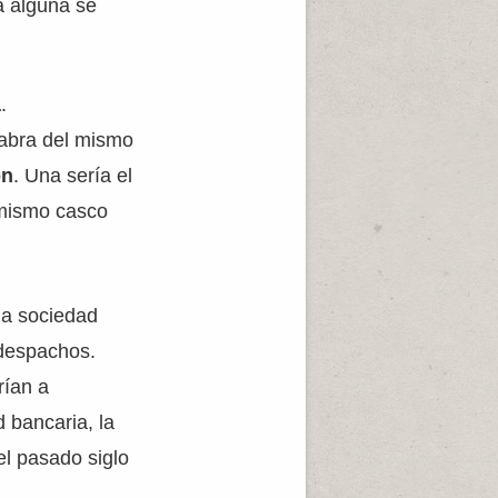
a alguna se
a
.
tabra del mismo
ón
. Una sería el
 mismo casco
na sociedad
 despachos.
rían a
d bancaria, la
el pasado siglo