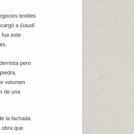
gocios textiles
encargó a Gaudí
 fue este
es.
dernista pero
 piedra,
ese volumen
en de una
de la fachada
a obra que