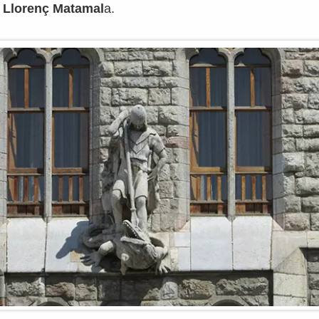
r
Llorenç Matamal
a.