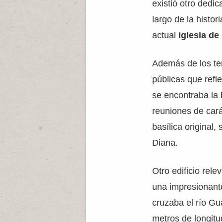
existió otro dedi
largo de la histor
actual
iglesia de
Además de los te
públicas que refl
se encontraba la
reuniones de cará
basílica original
Diana.
Otro edificio rele
una impresionant
cruzaba el río Gu
metros de longitu