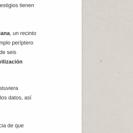
estigios tienen
iana
, un recinto
emplo períptero
de seis
vilización
stuviera
los datos, así
cia de que