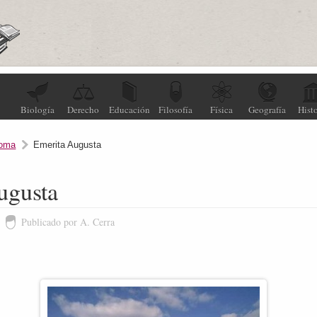
Biología
Derecho
Educación
Filosofía
Física
Geografía
Histo
oma
Emerita Augusta
ugusta
Publicado por A. Cerra