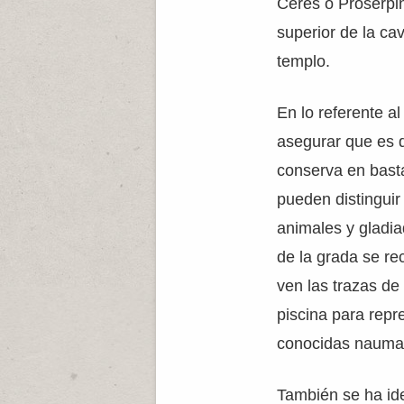
Ceres o Proserpi
superior de la ca
templo.
En lo referente a
asegurar que es d
conserva en bast
pueden distinguir
animales y gladia
de la grada se re
ven las trazas de
piscina para repr
conocidas nauma
También se ha ide