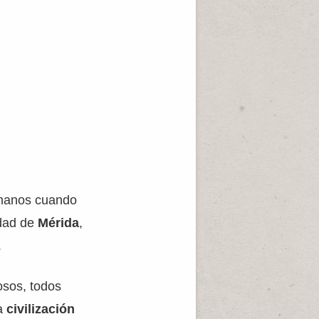
romanos cuando
udad de
Mérida
,
.
sos, todos
la
civilización