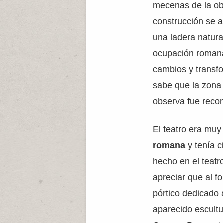
mecenas de la ob
construcción se a
una ladera natural
ocupación romana
cambios y transf
sabe que la zona
observa fue recon
El teatro era muy
romana
y tenía c
hecho en el teat
apreciar que al f
pórtico dedicado a
aparecido escult