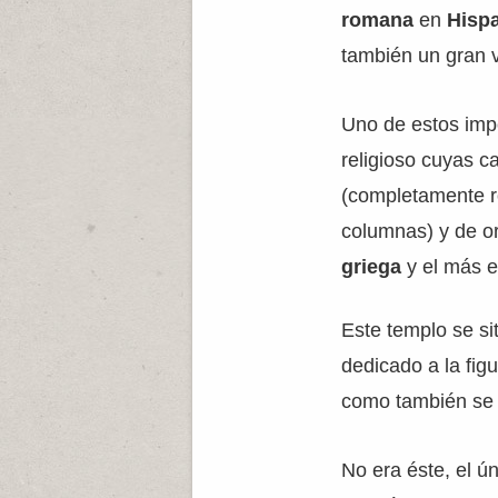
romana
en
Hisp
también un gran va
Uno de estos imp
religioso cuyas c
(completamente ro
columnas) y de or
griega
y el más e
Este templo se si
dedicado a la fig
como también se i
No era éste, el ú