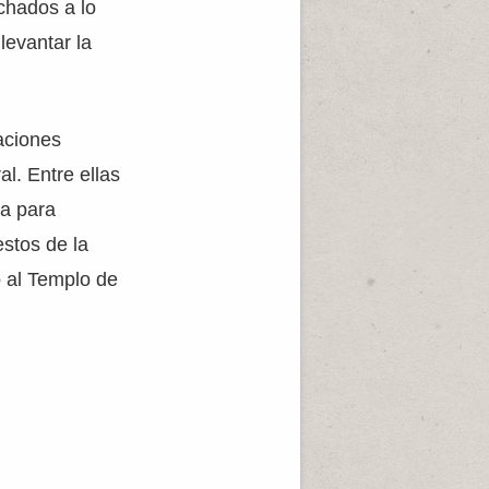
chados a lo
levantar la
aciones
al. Entre ellas
ba para
estos de la
o al Templo de