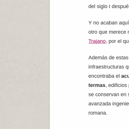
del siglo I despu
Y no acaban aquí
otro que merece n
Trajano
, por el q
Además de estas 
infraestructuras q
encontraba el
ac
termas
, edificio
se conservan en s
avanzada ingenier
romana.