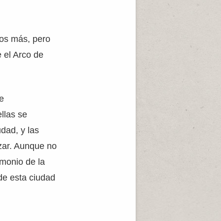
os más, pero
 el Arco de
e
ellas se
udad, y las
izar. Aunque no
imonio de la
 de esta ciudad