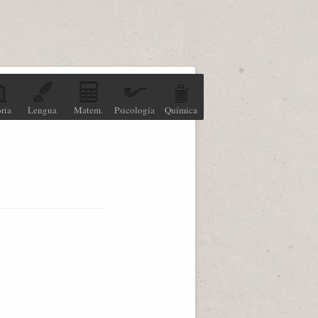
ria
Lengua
Matem.
Psicología
Química