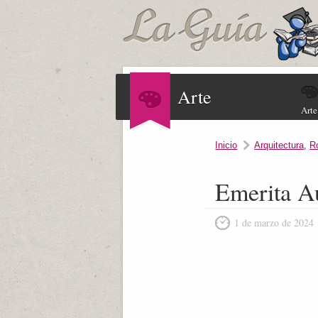
Arte
Arte
Inicio
Arquitectura
,
R
Emerita A
1 de marzo de 2024