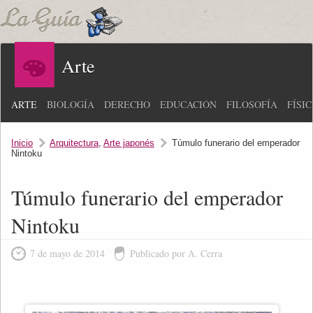
Arte
ARTE
BIOLOGÍA
DERECHO
EDUCACIÓN
FILOSOFÍA
FÍSI
Inicio
Arquitectura
,
Arte japonés
Túmulo funerario del emperador
Nintoku
Túmulo funerario del emperador
Nintoku
7 de mayo de 2014
Publicado por A. Cerra