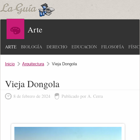
Arte
ARTE
BIOLOGÍA
DERECHO
EDUCACIÓN
FILOSOFÍA
FÍSI
Inicio
Arquitectura
Vieja Dongola
Vieja Dongola
8 de febrero de 2024
Publicado por A. Cerra