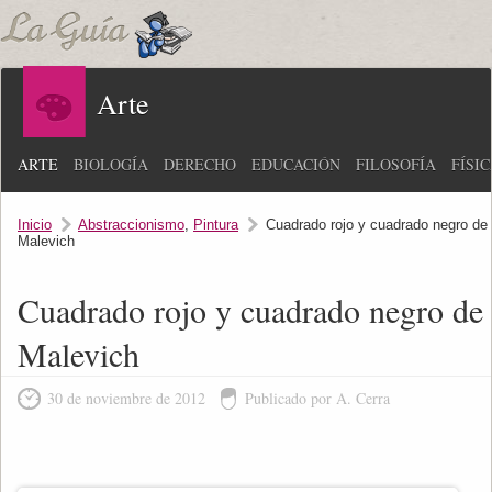
Arte
ARTE
BIOLOGÍA
DERECHO
EDUCACIÓN
FILOSOFÍA
FÍSI
Inicio
Abstraccionismo
,
Pintura
Cuadrado rojo y cuadrado negro de
Malevich
Cuadrado rojo y cuadrado negro de
Malevich
30 de noviembre de 2012
Publicado por A. Cerra