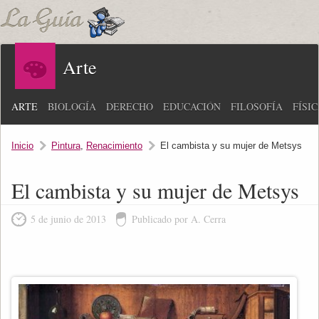
Arte
ARTE
BIOLOGÍA
DERECHO
EDUCACIÓN
FILOSOFÍA
FÍSI
Inicio
Pintura
,
Renacimiento
El cambista y su mujer de Metsys
El cambista y su mujer de Metsys
5 de junio de 2013
Publicado por A. Cerra