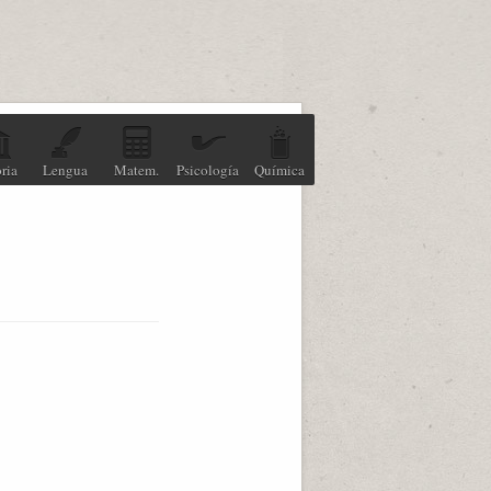
ria
Lengua
Matem.
Psicología
Química