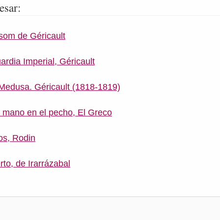
esar:
som de Géricault
uardia Imperial, Géricault
 Medusa. Géricault (1818-1819)
a mano en el pecho, El Greco
os, Rodin
to, de Irarrázabal