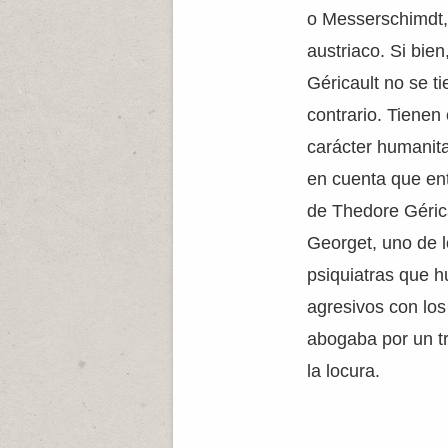
o Messerschimdt,
austriaco. Si bien
Géricault no se ti
contrario. Tienen 
carácter humanita
en cuenta que en
de Thedore Gérica
Georget, uno de 
psiquiatras que h
agresivos con lo
abogaba por un 
la locura.