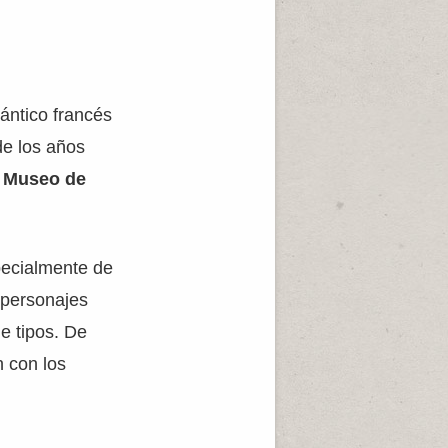
mántico francés
de los años
l
Museo de
specialmente de
 personajes
e tipos. De
n con los