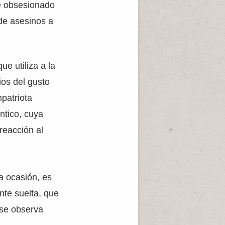
e obsesionado
sde asesinos a
e utiliza a la
os del gusto
patriota
ntico, cuya
reacción al
a ocasión, es
nte suelta, que
 se observa