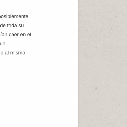
 posiblemente
 de toda su
ían caer en el
gue
do al mismo