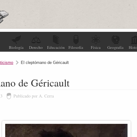
Biología
Derecho
Educación
Filosofía
Física
Geografía
Histo
ticismo
El cleptómano de Géricault
ano de Géricault
13
Publicado por A. Cerra