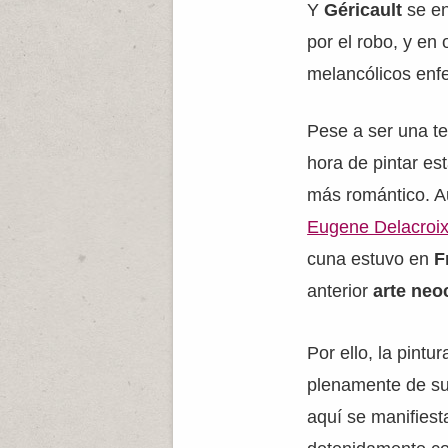
Y
Géricault
se en
por el robo, y en
melancólicos enf
Pese a ser una te
hora de pintar e
más romántico. Au
Eugene Delacroi
cuna estuvo en
F
anterior
arte neo
Por ello, la pint
plenamente de su 
aquí se manifiest