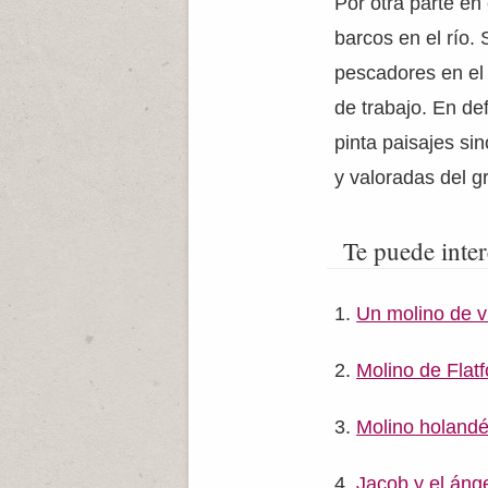
Por otra parte en
barcos en el río.
pescadores en el 
de trabajo. En def
pinta paisajes si
y valoradas del 
Te puede inter
Un molino de v
Molino de Flat
Molino holand
Jacob y el áng