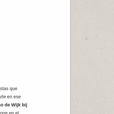
istas que
arte en ese
o de Wijk bij
one en el