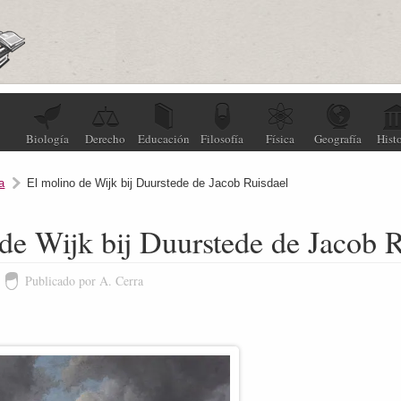
Biología
Derecho
Educación
Filosofía
Física
Geografía
Histo
a
El molino de Wijk bij Duurstede de Jacob Ruisdael
de Wijk bij Duurstede de Jacob 
Publicado por A. Cerra