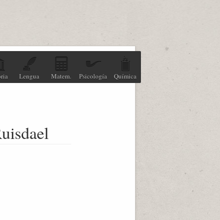
ria
Lengua
Matem.
Psicología
Química
Ruisdael