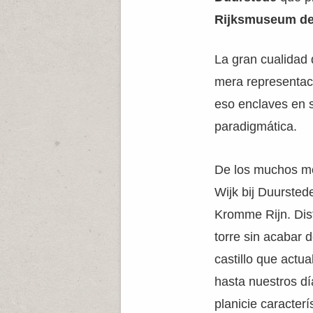
Rijksmuseum d
La gran cualidad
mera representaci
eso enclaves en 
paradigmática.
De los muchos mol
Wijk bij Duurste
Kromme Rijn. Dist
torre sin acabar 
castillo que actu
hasta nuestros dí
planicie caracter