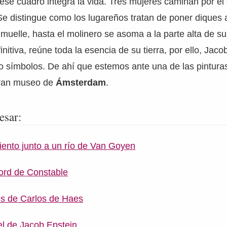
 ese cuadro integra la vida. Tres mujeres caminan por e
 Se distingue como los lugareños tratan de poner diques 
muelle, hasta el molinero se asoma a la parte alta de su
initiva, reúne toda la esencia de su tierra, por ello, Jac
no símbolos. De ahí que estemos ante una de las pintur
gran museo de
Ámsterdam
.
esar:
iento junto a un río de Van Goyen
ford de Constable
és de Carlos de Haes
el de Jacob Epstein