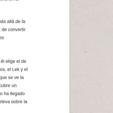
s allá de la
 de convertir
es
, él elige el de
os, el Lek y el
que se ve la
scubre un
o ha llegado
eleva sobre la