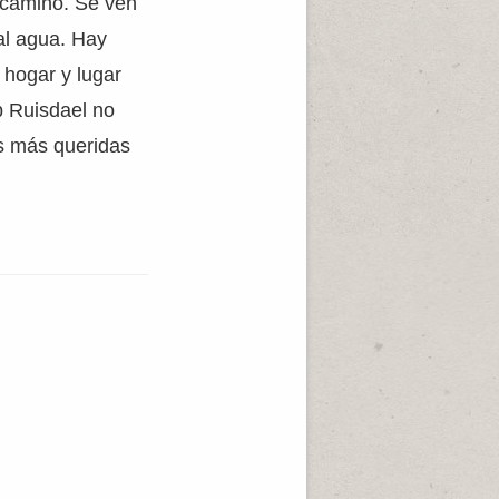
l camino. Se ven
al agua. Hay
 hogar y lugar
ob Ruisdael no
as más queridas