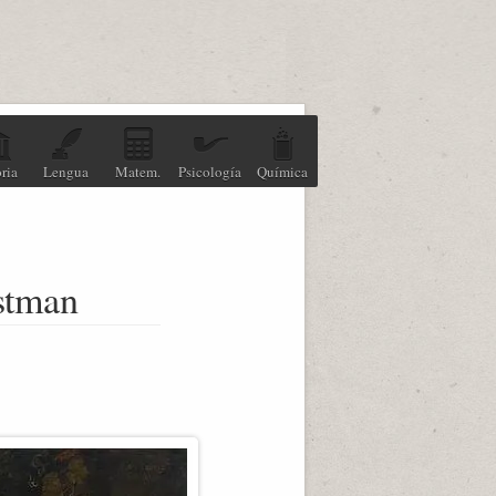
ria
Lengua
Matem.
Psicología
Química
astman