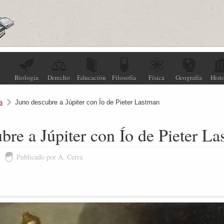
Biología
Derecho
Educación
Filosofía
Física
Geografía
Histo
a
Juno descubre a Júpiter con Ío de Pieter Lastman
bre a Júpiter con Ío de Pieter L
Publicado por A. Cerra