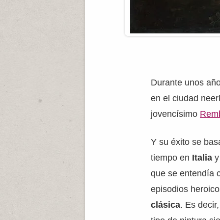
Durante unos añ
en el ciudad nee
jovencísimo
Remb
Y su éxito se ba
tiempo en
Italia
y
que se entendía c
episodios heroico
clásica
. Es decir