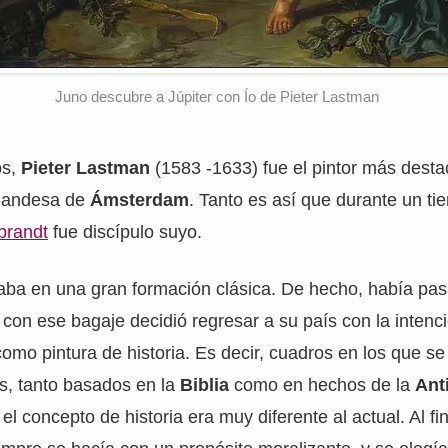
Juno descubre a Júpiter con Ío de Pieter Lastman
os,
Pieter Lastman
(1583 -1633) fue el pintor más dest
rlandesa de
Ámsterdam
. Tanto es así que durante un ti
randt
fue discípulo suyo.
saba en una gran formación clásica. De hecho, había p
 con ese bagaje decidió regresar a su país con la intenc
omo pintura de historia. Es decir, cuadros en los que s
s, tanto basados en la
Biblia
como en hechos de la
Ant
, el concepto de historia era muy diferente al actual. Al fi