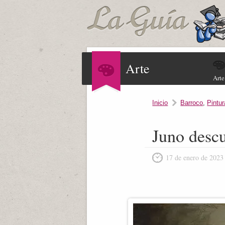
Arte
Arte
Inicio
Barroco
,
Pintur
Juno descu
17 de enero de 2023