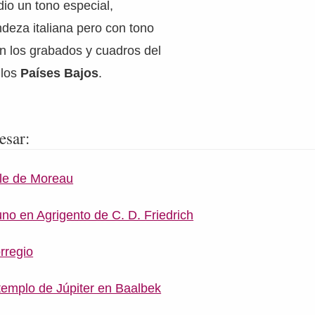
io un tono especial,
deza italiana pero con tono
n los grabados y cuadros del
 los
Países Bajos
.
esar:
ele de Moreau
uno en Agrigento de C. D. Friedrich
orregio
 templo de Júpiter en Baalbek