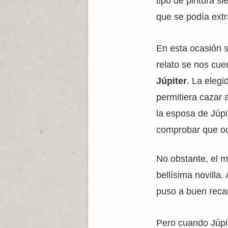
tipo de pintura s
que se podía extr
En esta ocasión 
relato se nos cu
Júpiter
. La elegi
permitiera cazar 
la esposa de Júpi
comprobar que oc
No obstante, el m
bellísima novilla.
puso a buen recau
Pero cuando Júpi