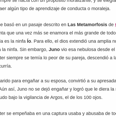
iempre se hacía con un propósito moralizante, y se elegí
aer algún tipo de aprendizaje de conducta o moraleja.
se basó en un pasaje descrito en
Las Metamorfosis
de
enta que una vez más se enamora el más grande de todo
da es la ninfa
Ío
. Para ello, el dios extendió una amplia 
a la ninfa. Sin embargo,
Juno
vio esa nebulosa desde el
ter siempre se temía lo peor de su pareja, descendió a la
urría.
arido para engañar a su esposa, convirtió a su apresad
 Aún así, Juno no se dejó engañar y logró que le diera la n
do bajo la vigilancia de Argos, el de los 100 ojos.
ter se empeñaba en una captura usaba y abusaba de to