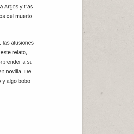
a Argos y tras
jos del muerto
, las alusiones
este relato,
rprender a su
en novilla. De
o y algo bobo