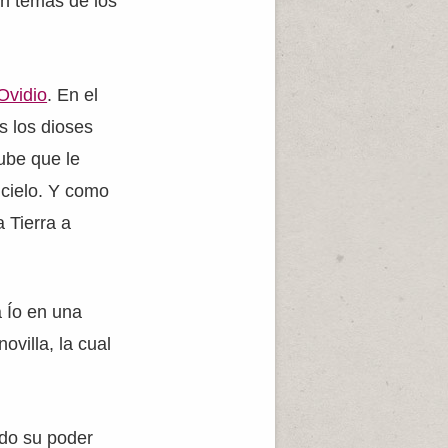
an temas de los
Ovidio
. En el
s los dioses
nube que le
 cielo. Y como
 Tierra a
a Ío en una
ovilla, la cual
do su poder