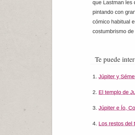
que Lastman les d
pintando con gran
cómico habitual e
costumbrismo de
Te puede inter
Júpiter y Sém
El templo de J
Júpiter e Ío, C
Los restos del