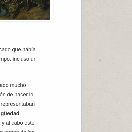
acado que había
empo, incluso un
asado mucho
ión de hacer lo
e representaban
igüedad
n y al cabo este