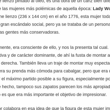
 lienzo pintado al óleo, es una obra de un cariz bien dif
e las mujeres más polémicas de aquella época:
Lady Wo
me lienzo (236 x 144 cm) en el año 1776, esta mujer tod
gran escándalo social, pero ya se trataba de un person
 las gentes más conservadoras.
mente, era consciente de ello, y nos la presenta tal cua
iva y de carácter dominante, de ahí la fusta de montar 
 derecha. También lleva un traje de montar muy especta
ra su prenda más cómoda para cabalgar, pero que era u
 el máximo partido posible a su figura, especialmente p
 De hecho, tampoco sus zapatos parecen los más apropiad
o es que era más importante el objetivo de impresionar.
or colabora en esa idea de que la figura de esta mujer i