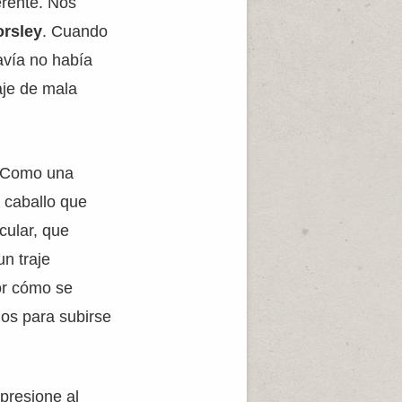
erente. Nos
rsley
. Cuando
avía no había
aje de mala
l. Como una
a caballo que
cular, que
n traje
or cómo se
os para subirse
mpresione al