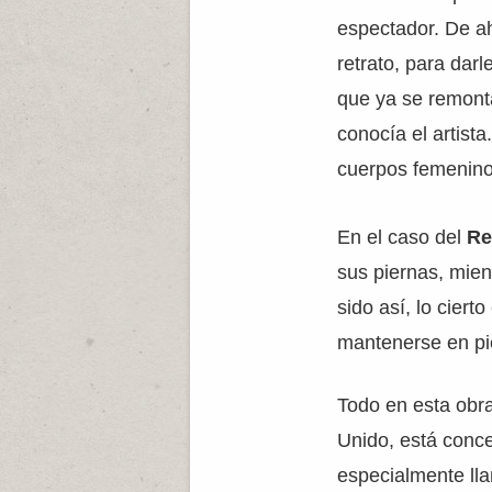
espectador. De ah
retrato, para dar
que ya se remonta
conocía el artist
cuerpos femeninos
En el caso del
Re
sus piernas, mien
sido así, lo ciert
mantenerse en pi
Todo en esta obr
Unido, está conce
especialmente llam