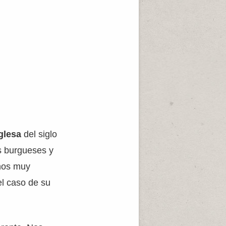
glesa
del siglo
s burgueses y
onos muy
el caso de su