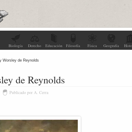
Biología
Derecho
Educación
Filosofía
Física
Geografía
Histo
y Worsley de Reynolds
ley de Reynolds
Publicado por A. Cerra