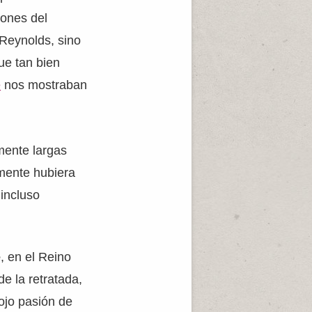
iones del
 Reynolds, sino
e tan bien
e
nos mostraban
mente largas
lmente hubiera
 incluso
e
, en el Reino
e la retratada,
rojo pasión de