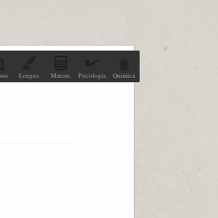
ria
Lengua
Matem.
Psicología
Química