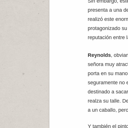
Sin embargo, este
presenta a una d
realizó este enor
protagonizado su 
reputación entre
Reynolds
, obvia
señora muy atract
porta en su mano
seguramente no e
destinado a sacar
realza su talle.
a un caballo, per
Y también el pint