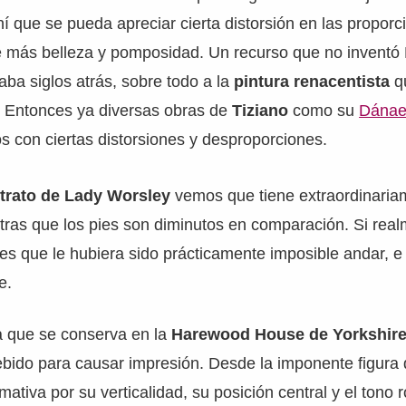
í que se pueda apreciar cierta distorsión en las proporc
le más belleza y pomposidad. Un recurso que no inventó
ba siglos atrás, sobre todo a la
pintura renacentista
qu
a. Entonces ya diversas obras de
Tiziano
como su
Dána
 con ciertas distorsiones y desproporciones.
trato de Lady Worsley
vemos que tiene extraordinaria
tras que los pies son diminutos en comparación. Si rea
o es que le hubiera sido prácticamente imposible andar, e
e.
a que se conserva en la
Harewood House de Yorkshir
bido para causar impresión. Desde la imponente figura d
ativa por su verticalidad, su posición central y el tono 