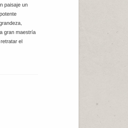
un paisaje un
 potente
 grandeza,
la gran maestría
etratar el