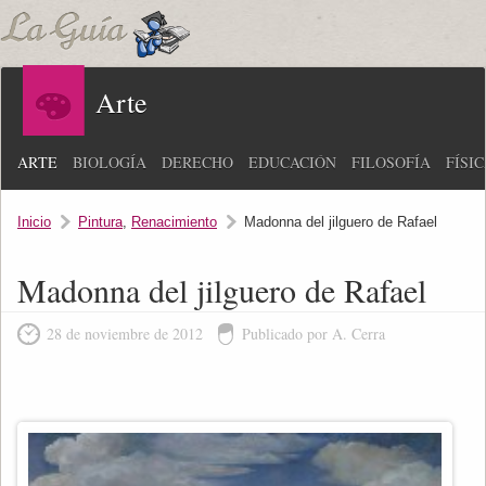
Arte
ARTE
BIOLOGÍA
DERECHO
EDUCACIÓN
FILOSOFÍA
FÍSI
Inicio
Pintura
,
Renacimiento
Madonna del jilguero de Rafael
Madonna del jilguero de Rafael
28 de noviembre de 2012
Publicado por A. Cerra