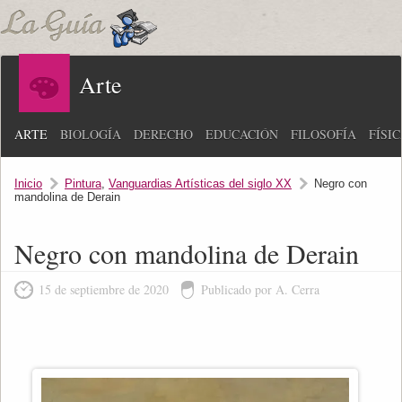
Arte
ARTE
BIOLOGÍA
DERECHO
EDUCACIÓN
FILOSOFÍA
FÍSI
Inicio
Pintura
,
Vanguardias Artísticas del siglo XX
Negro con
mandolina de Derain
Negro con mandolina de Derain
15 de septiembre de 2020
Publicado por A. Cerra