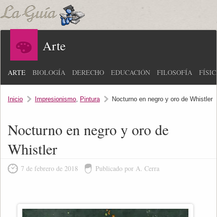
Arte
ARTE
BIOLOGÍA
DERECHO
EDUCACIÓN
FILOSOFÍA
FÍSI
Inicio
Impresionismo
,
Pintura
Nocturno en negro y oro de Whistler
Nocturno en negro y oro de
Whistler
7 de febrero de 2018
Publicado por A. Cerra