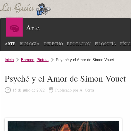
Arte
ARTE
BIOLOGÍA
DERECHO
EDUCACIÓN
FILOSOFÍA
FÍSI
Inicio
Barroco
,
Pintura
Psyché y el Amor de Simon Vouet
Psyché y el Amor de Simon Vouet
15 de julio de 2022
Publicado por A. Cerra