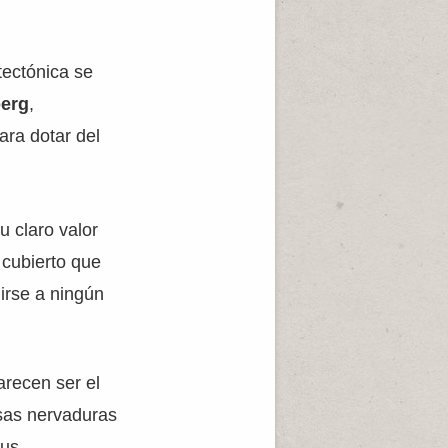
tectónica se
berg
,
ara dotar del
u claro valor
 cubierto que
irse a ningún
arecen ser el
osas nervaduras
sus