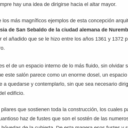
empre hay una idea de dirigirse hacia el altar mayor.
e los más magníficos ejemplos de esta concepción arqui
esia de San Sebaldo de la ciudad alemana de Nurem
 el añadido que se le hizo entre los años 1361 y 1372 p
ro.
 es el de un espacio interno de lo más fluido, sin olvidar s
ue este salón parece como un enorme dosel, un espacio
e a quedarse y contemplarlo, sin que sea necesario dirig
el edificio.
 pilares que sostienen toda la construcción, los cuales p
cuantioso haz de fustes que son el sostén de las numer
 bóvedas de la cubierta. De esta manera esos fustes y 