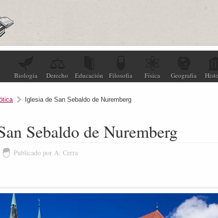
Biología
Derecho
Educación
Filosofía
Física
Geografía
Histo
ótica
Iglesia de San Sebaldo de Nuremberg
e San Sebaldo de Nuremberg
Publicado por A. Cerra