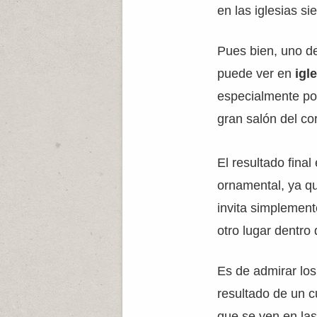
en las iglesias si
Pues bien, uno d
puede ver en
igl
especialmente por
gran salón del co
El resultado final
ornamental, ya q
invita simplement
otro lugar dentro d
Es de admirar los
resultado de un 
que se ven en las