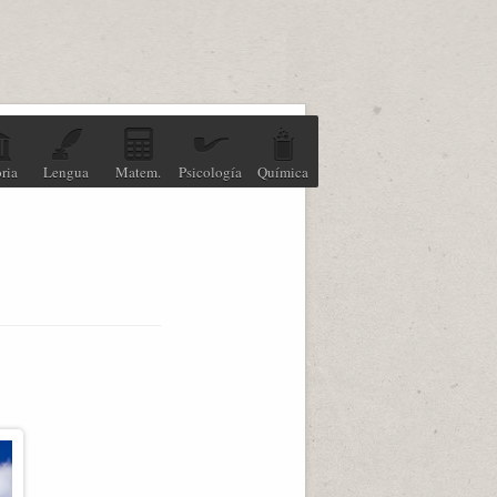
ria
Lengua
Matem.
Psicología
Química