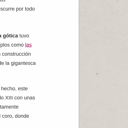
scurre por todo
a gótica
tuvo
emplos como
las
an construcción
de la gigantesca
 hecho, este
lo XIII con unas
etamente
l coro, donde