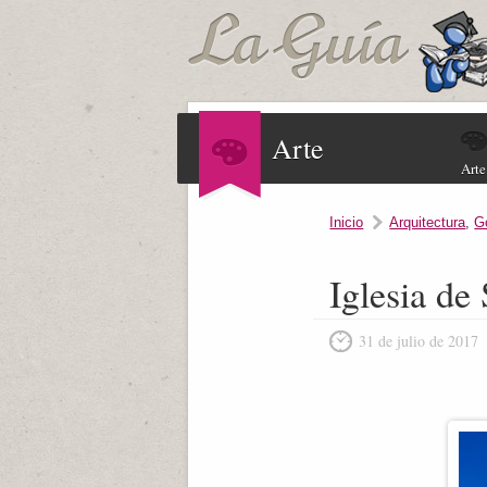
Arte
Arte
Inicio
Arquitectura
,
G
Iglesia d
31 de julio de 2017