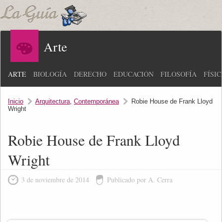
Arte
ARTE
BIOLOGÍA
DERECHO
EDUCACIÓN
FILOSOFÍA
FÍSI
Inicio
Arquitectura
,
Contemporánea
Robie House de Frank Lloyd
Wright
Robie House de Frank Lloyd
Wright
3 de noviembre de 2014
Publicado por A. Cerra