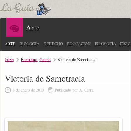
Arte
ARTE
BIOLOGÍA
DERECHO
EDUCACIÓN
FILOSOFÍA
FÍSI
Inicio
Escultura
,
Grecia
Victoria de Samotracia
Victoria de Samotracia
8 de enero de 2013
Publicado por A. Cerra