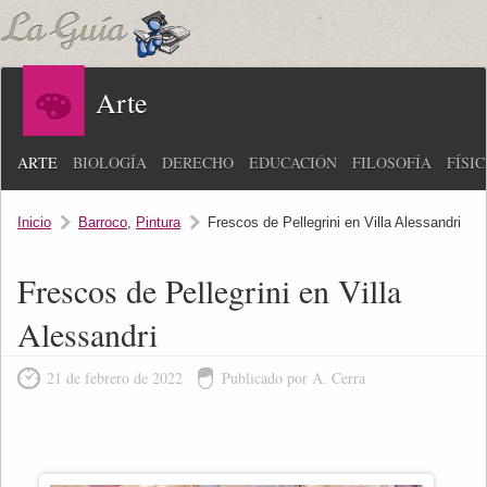
Arte
ARTE
BIOLOGÍA
DERECHO
EDUCACIÓN
FILOSOFÍA
FÍSI
Inicio
Barroco
,
Pintura
Frescos de Pellegrini en Villa Alessandri
Frescos de Pellegrini en Villa
Alessandri
21 de febrero de 2022
Publicado por A. Cerra