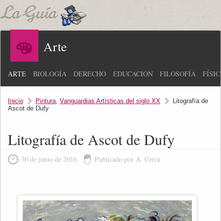
Arte
ARTE
BIOLOGÍA
DERECHO
EDUCACIÓN
FILOSOFÍA
FÍSI
Inicio
Pintura
,
Vanguardias Artísticas del siglo XX
Litografía de
Ascot de Dufy
Litografía de Ascot de Dufy
30 de junio de 2016
Publicado por A. Cerra