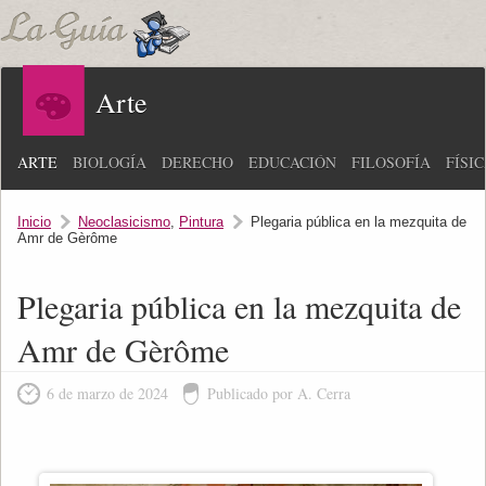
Arte
ARTE
BIOLOGÍA
DERECHO
EDUCACIÓN
FILOSOFÍA
FÍSI
Inicio
Neoclasicismo
,
Pintura
Plegaria pública en la mezquita de
Amr de Gèrôme
Plegaria pública en la mezquita de
Amr de Gèrôme
6 de marzo de 2024
Publicado por A. Cerra