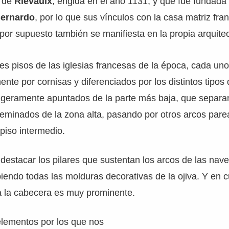
á de
Rievaulx
, erigida en el año 1131, y que fue fundada 
ernardo
, por lo que sus vínculos con la casa matriz fr
 por supuesto también se manifiesta en la propia arquitec
res pisos de las iglesias francesas de la época, cada uno
nte por cornisas y diferenciados por los distintos tipos
ligeramente apuntados de la parte más baja, que separa
eminados de la zona alta, pasando por otros arcos pare
piso intermedio.
estacar los pilares que sustentan los arcos de las nave
biendo todas las molduras decorativas de la ojiva. Y en c
a la cabecera es muy prominente.
lementos por los que nos