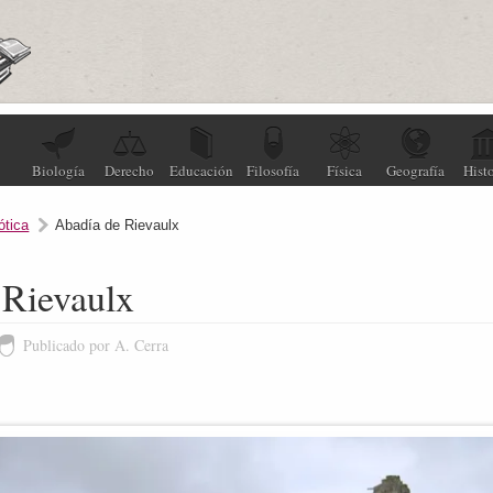
Biología
Derecho
Educación
Filosofía
Física
Geografía
Histo
ótica
Abadía de Rievaulx
 Rievaulx
Publicado por A. Cerra