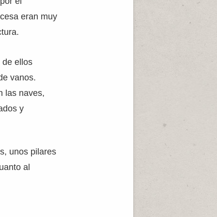
por el
ancesa eran muy
tura.
 de ellos
 de vanos.
n las naves,
ados y
s, unos pilares
uanto al