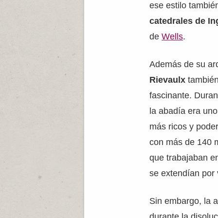
ese estilo tambié
catedrales de In
de
Wells
.
Además de su arq
Rievaulx
también 
fascinante. Duran
la abadía era uno
más ricos y poder
con más de 140 
que trabajaban en
se extendían por
Sin embargo, la 
durante la disolu