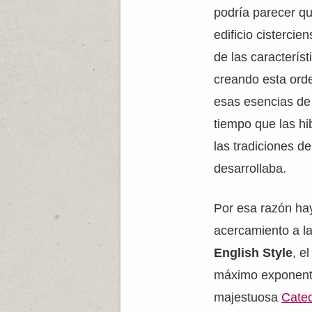
podría parecer q
edificio cisterci
de las caracterís
creando esta ord
esas esencias de
tiempo que las hi
las tradiciones d
desarrollaba.
Por esa razón hay
acercamiento a l
English Style
, e
máximo exponente
majestuosa
Cated