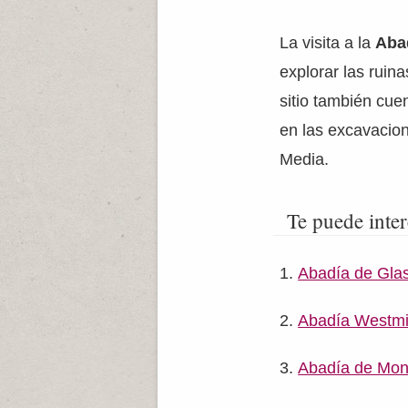
La visita a la
Aba
explorar las ruin
sitio también cue
en las excavacion
Media.
Te puede inter
Abadía de Gla
Abadía Westmi
Abadía de Mont