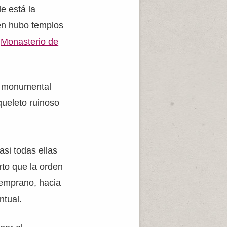
e está la
én hubo templos
o
Monasterio de
ta monumental
queleto ruinoso
asi todas ellas
rto que la orden
temprano, hacia
ntual.