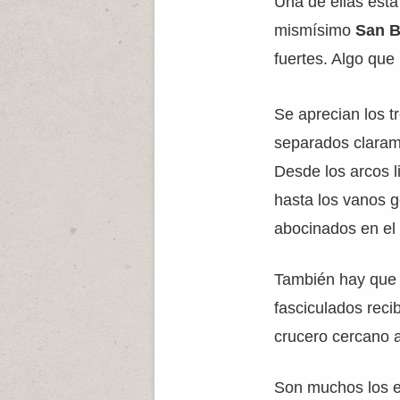
Una de ellas est
mismísimo
San B
fuertes. Algo que
Se aprecian los t
separados clarame
Desde los arcos 
hasta los vanos g
abocinados en el 
También hay que d
fasciculados reci
crucero cercano 
Son muchos los e