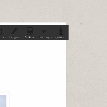
ria
Lengua
Matem.
Psicología
Química