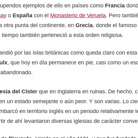
upendos ejemplos de ello en países como
Francia
dond
na
y o
España
con el
Monasterio de Veruela
. Pero tambi
la otra punta del continente, en
Grecia
, donde el famos
tiempo también perteneció a esta orden religiosa.
andió por las islas británicas como queda claro con es
ulx
, que hoy en día permanece en pie, casi como un es
 abandonado.
lesia del Císter
que en Inglaterra en ruinas. De hecho, c
en un estado semejante o aún peor. Y son varias. Lo cie
mbarcó en territorio inglés en un periodo relativamente 
tir de ahí levantaron diversas iglesias de carácter conve