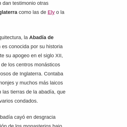
n dan testimonio otras
glaterra
como las de
Ely
o la
uitectura, la
Abadía de
es conocida por su historia
te su apogeo en el siglo XII,
 de los centros monásticos
osos de Inglaterra. Contaba
monjes y muchos más laicos
 las tierras de la abadía, que
 varios condados.
abadía cayó en desgracia
ción de los monasterios bajo