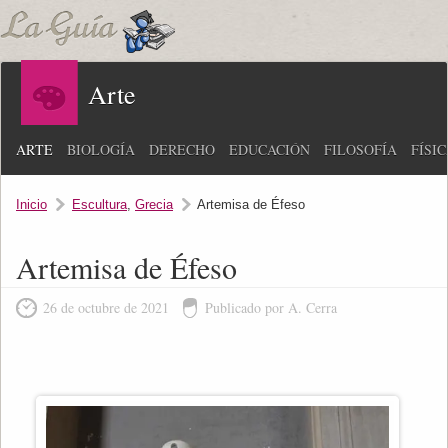
Arte
ARTE
BIOLOGÍA
DERECHO
EDUCACIÓN
FILOSOFÍA
FÍSI
Inicio
Escultura
,
Grecia
Artemisa de Éfeso
Artemisa de Éfeso
26 de octubre de 2021
Publicado por A. Cerra