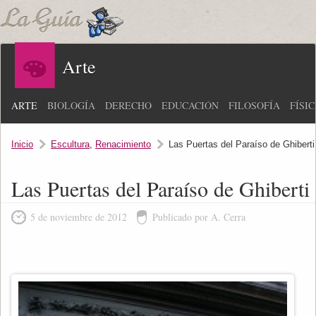
Arte
ARTE
BIOLOGÍA
DERECHO
EDUCACIÓN
FILOSOFÍA
FÍSI
Inicio
Escultura
,
Renacimiento
Las Puertas del Paraíso de Ghiberti
Las Puertas del Paraíso de Ghiberti
5 de noviembre de 2012
Publicado por A. Cerra