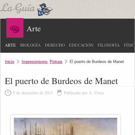
Arte
ARTE
BIOLOGÍA
DERECHO
EDUCACIÓN
FILOSOFÍA
FÍSI
Inicio
Impresionismo
,
Pintura
El puerto de Burdeos de Manet
El puerto de Burdeos de Manet
9 de diciembre de 2013
Publicado por A. Cerra