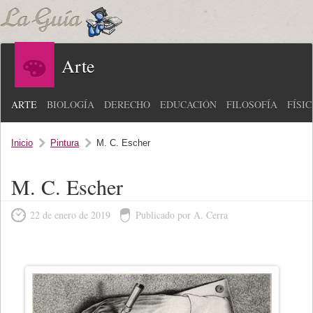
Arte
ARTE
BIOLOGÍA
DERECHO
EDUCACIÓN
FILOSOFÍA
FÍSI
Inicio
Pintura
M. C. Escher
M. C. Escher
22 de enero de 2019
Publicado por A. Cerra