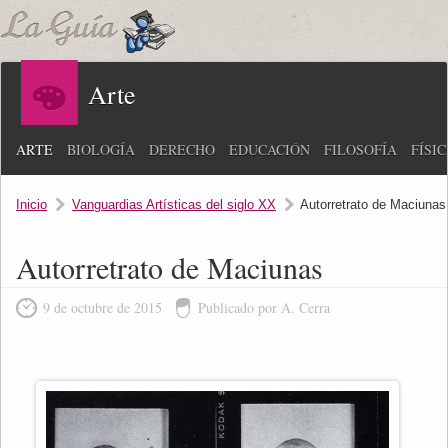
Arte
ARTE
BIOLOGÍA
DERECHO
EDUCACIÓN
FILOSOFÍA
FÍSI
Inicio
Vanguardias Artísticas del siglo XX
Autorretrato de Maciunas
Autorretrato de Maciunas
9 de octubre de 2015
Publicado por A. Cerra