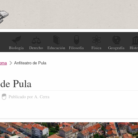
Biología
Derecho
Educación
Filosofía
Física
Geografía
Histo
oma
Anfiteatro de Pula
 de Pula
Publicado por A. Cerra