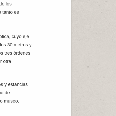
de los
o tanto es
ptica, cuyo eje
 los 30 metros y
os tres órdenes
r otra
os y estancias
po de
mo museo.