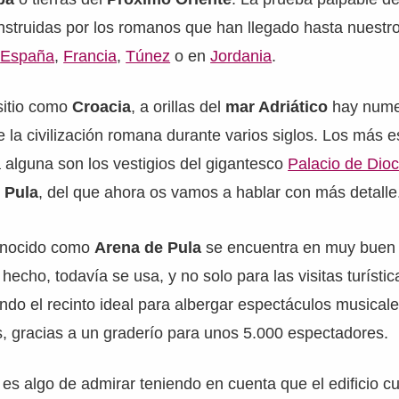
truidas por los romanos que han llegado hasta nuestros
o
España
,
Francia
,
Túnez
o en
Jordania
.
sitio como
Croacia
, a orillas del
mar Adriático
hay nume
e la civilización romana durante varios siglos. Los más 
 alguna son los vestigios del gigantesco
Palacio de Dioc
e Pula
, del que ahora os vamos a hablar con más detalle
conocido como
Arena de Pula
se encuentra en muy buen
hecho, todavía se usa, y no solo para las visitas turístic
ndo el recinto ideal para albergar espectáculos musicales
s, gracias a un graderío para unos 5.000 espectadores.
es algo de admirar teniendo en cuenta que el edificio c