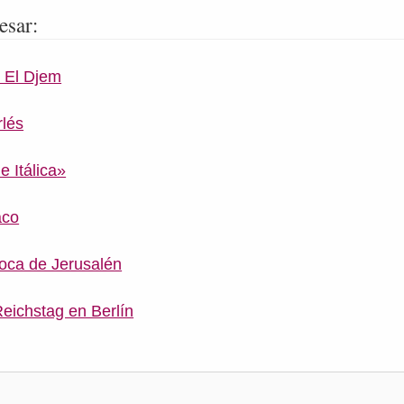
esar:
e El Djem
rlés
e Itálica»
aco
oca de Jerusalén
Reichstag en Berlín