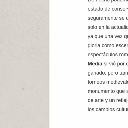
estado de conser
seguramente se d
solo en la actual
ya que una vez q
gloria como escen
espectáculos roma
Media
sirvió por
ganado, pero tamb
torneos medievale
monumento que a
de arte y un refle
los cambios cultu