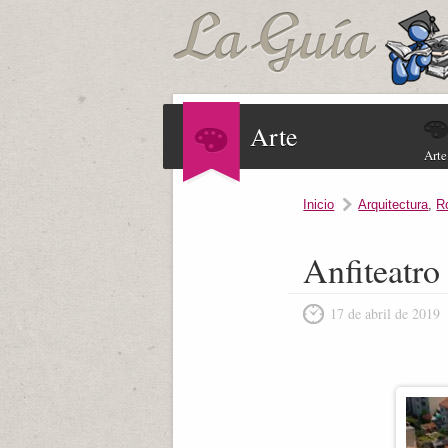
Arte
Arte
Inicio
Arquitectura
,
R
Anfiteatro
17 de abril de 2019