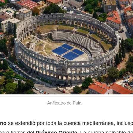
Anfiteatro de Pula
ano
se extendió por toda la cuenca mediterránea, incluso
pa
o tierras del
Próximo Oriente
. La prueba palpable de