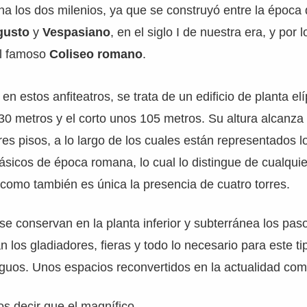
a los dos milenios, ya que se construyó entre la época 
gusto
y
Vespasiano
, en el siglo I de nuestra era, y por l
l famoso
Coliseo romano
.
n estos anfiteatros, se trata de un edificio de planta elí
30 metros y el corto unos 105 metros. Su altura alcanza
tres pisos, a lo largo de los cuales están representados l
lásicos de época romana, lo cual lo distingue de cualquie
 como también es única la presencia de cuatro torres.
 conservan en la planta inferior y subterránea los pas
n los gladiadores, fieras y todo lo necesario para este ti
iguos. Unos espacios reconvertidos en la actualidad co
 decir que el magnífico