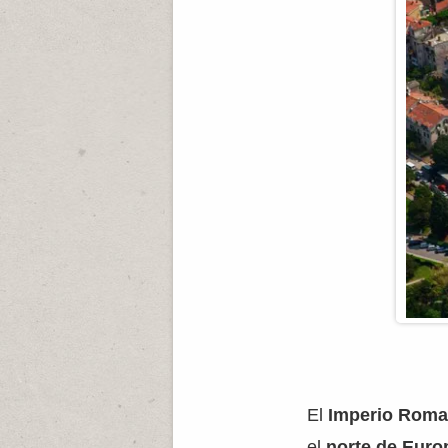
El
Imperio Rom
el
norte de Euro