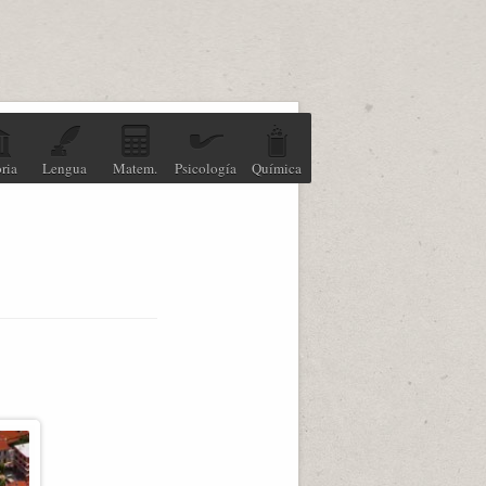
ria
Lengua
Matem.
Psicología
Química