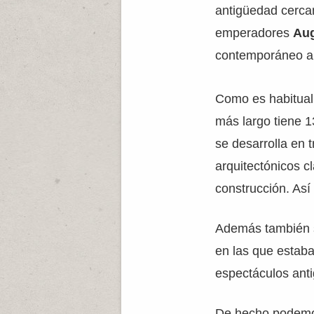
antigüedad cercan
emperadores
Au
contemporáneo a
Como es habitual e
más largo tiene 1
se desarrolla en 
arquitectónicos c
construcción. Así
Además también se
en las que estaba
espectáculos ant
De hecho podemos