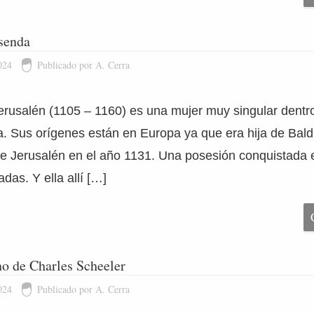
isenda
024
Publicado por A. Cerra
erusalén (1105 – 1160) es una mujer muy singular dentro 
. Sus orígenes están en Europa ya que era hija de Baldu
de Jerusalén en el año 1131. Una posesión conquistada 
das. Y ella allí […]
no de Charles Scheeler
024
Publicado por A. Cerra