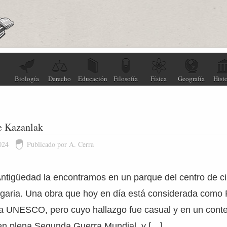
Biología
Derecho
Educación
Filosofía
Física
Geografía
Histo
e Kazanlak
024
Publicado por A. Cerra
Antigüedad la encontramos en un parque del centro de c
garia. Una obra que hoy en día está considerada como 
a UNESCO, pero cuyo hallazgo fue casual y en un conte
en plena Segunda Guerra Mundial, y […]