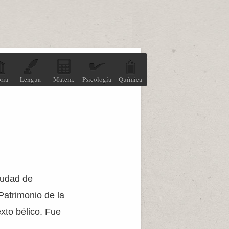
ria
Lengua
Matem.
Psicología
Química
iudad de
Patrimonio de la
xto bélico. Fue