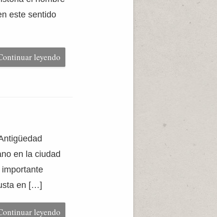
en este sentido
Continuar leyendo
 Antigüedad
ano en la ciudad
n importante
usta en […]
Continuar leyendo