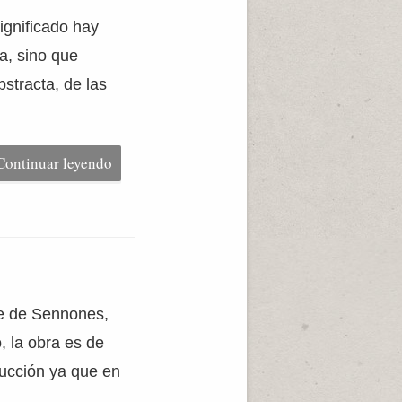
ignificado hay
ía, sino que
stracta, de las
Continuar leyendo
me de Sennones,
, la obra es de
ducción ya que en