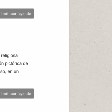
Continuar leyendo
religiosa
ón pictórica de
oso, en un
Continuar leyendo