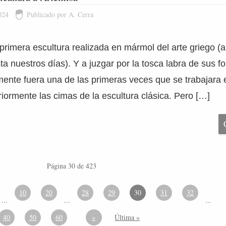
024
Publicado por A. Cerra
primera escultura realizada en mármol del arte griego (
ta nuestros días). Y a juzgar por la tosca labra de sus 
mente fuera una de las primeras veces que se trabajara 
riormente las cimas de la escultura clásica. Pero […]
Página 30 de 423
10
20
28
29
30
31
32
...
...
...
40
50
60
»
Última »
...