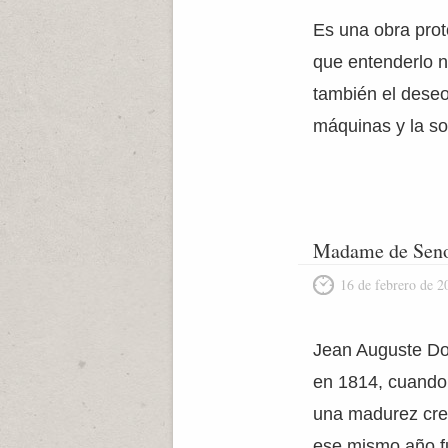
Es una obra proto
que entenderlo no
también el deseo
máquinas y la so
Madame de Seno
16 de febrero de 2
Jean Auguste Do
en 1814, cuando 
una madurez crea
ese mismo año f