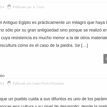
024
Publicado por A. Cerra
el Antiguo Egipto es prácticamente un milagro que haya 
 no sólo por su gran antigüedad sino porque se realizó e
 cuya resistencia es mucho menor a la de otros materia
 escultura como es el caso de la piedra. Se […]
io
024
Publicado por Laura Prieto Fernández
que un pueblo cuida a sus difuntos es uno de los pará
ocer esa cultura y su nivel de desarrollo; desde la preh