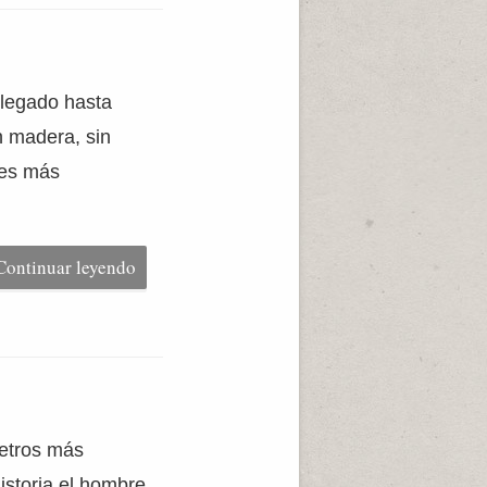
llegado hasta
n madera, sin
les más
Continuar leyendo
metros más
istoria el hombre