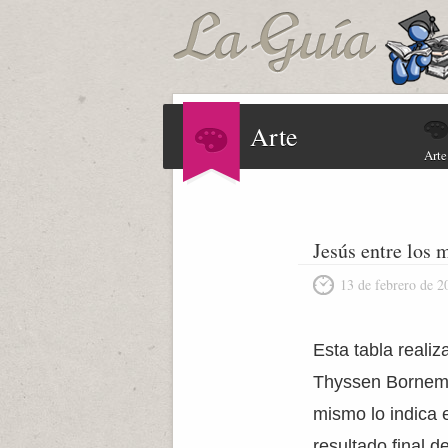
Arte
Arte
Jesús entre los 
13 de febrero de 2
Esta tabla reali
Thyssen Bornemis
mismo lo indica 
resultado final d