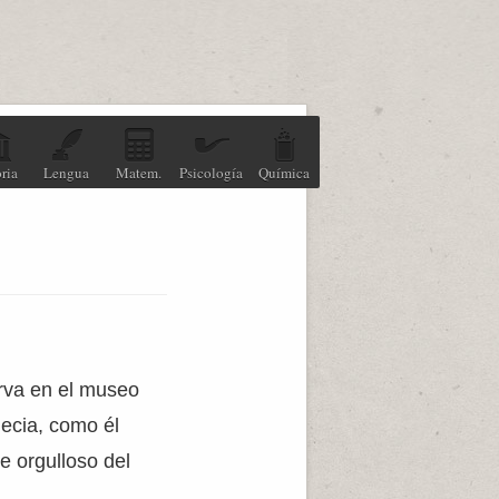
ria
Lengua
Matem.
Psicología
Química
erva en el museo
ecia, como él
e orgulloso del