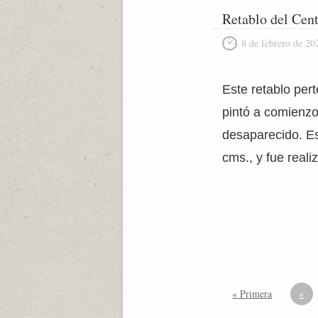
Retablo del Cen
8 de febrero de 20
Este retablo per
pintó a comienzo
desaparecido. Es
cms., y fue reali
« Primera
«