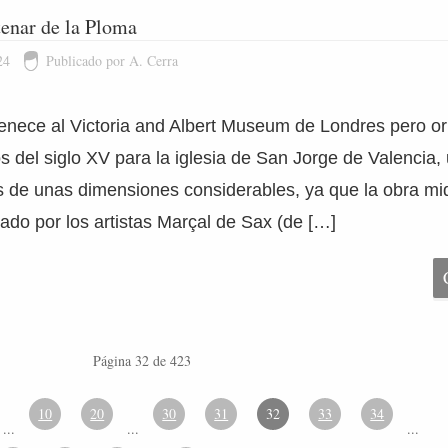
tenar de la Ploma
24
Publicado por A. Cerra
tenece al Victoria and Albert Museum de Londres pero or
s del siglo XV para la iglesia de San Jorge de Valencia,
 de unas dimensiones considerables, ya que la obra mi
zado por los artistas Marçal de Sax (de […]
Página 32 de 423
10
20
30
31
32
33
34
...
...
...