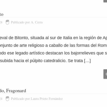
to
24
Publicado por A. Cerra
val de Bitonto, situada al sur de Italia en la región de A
njunto de arte religioso a caballo de las formas del Rom
todo ese legado artístico destacan los bajorrelieves que
subida hacia el púlpito catedralicio. Se trata […]
do, Fragonard
24
Publicado por Laura Prieto Fernández