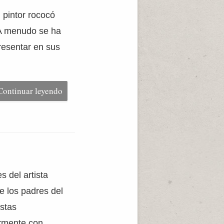
pintor rococó
 A menudo se ha
resentar en sus
Continuar leyendo
 del artista
e los padres del
stas
ormente con