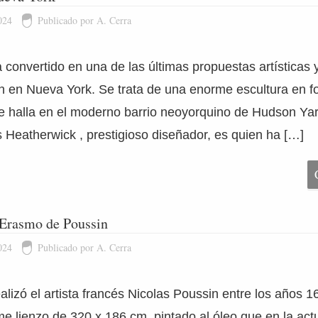
024
Publicado por A. Cerra
convertido en una de las últimas propuestas artísticas y 
n en Nueva York. Se trata de una enorme escultura en f
se halla en el moderno barrio neoyorquino de Hudson Yar
 Heatherwick , prestigioso diseñador, es quien ha […]
 Erasmo de Poussin
024
Publicado por A. Cerra
ealizó el artista francés Nicolas Poussin entre los años 
me lienzo de 320 x 186 cm. pintado al óleo que en la act