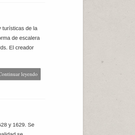
turísticas de la
orma de escalera
ds. El creador
Continuar leyendo
1628 y 1629. Se
ualidad se