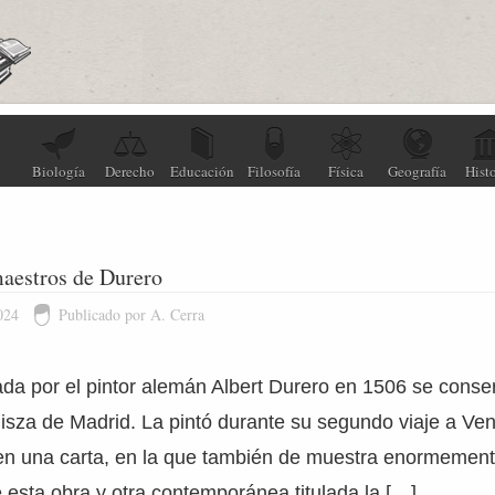
Biología
Derecho
Educación
Filosofía
Física
Geografía
Histo
maestros de Durero
024
Publicado por A. Cerra
zada por el pintor alemán Albert Durero en 1506 se cons
za de Madrid. La pintó durante su segundo viaje a Ven
en una carta, en la que también de muestra enormement
e esta obra y otra contemporánea titulada la […]