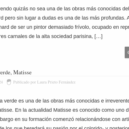
ndo quizás no sea una de las obras más conocidas del 
d pero sin lugar a dudas es una de las más profundas.
ard de ser un pintor demasiado frívolo, ocupado en rep
res carnales de la alta sociedad parisina, […]
erde, Matisse
24
Publicado por Laura Prieto Fernández
a verde es una de las obras más conocidas e irreverentes
atisse. En la actualidad Matisse es conocido como uno d
bargo en su formación comenzó relacionándose con arti
de los que heredará su pasión por el colorido- y posteri