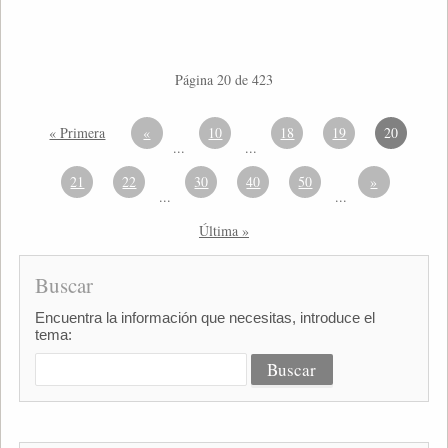
Página 20 de 423
« Primera
«
10
18
19
20
...
...
21
22
30
40
50
»
...
...
Última »
Buscar
Encuentra la información que necesitas, introduce el
tema: