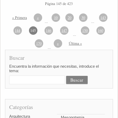
Página 145 de 423
« Primera
«
10
20
30
143
...
...
144
145
146
147
150
160
...
170
»
Última »
...
Buscar
Encuentra la información que necesitas, introduce el
tema:
Categorías
Arquitectura
Mesopotamia