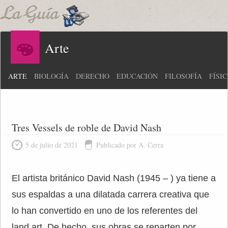
Arte
ARTE
BIOLOGÍA
DERECHO
EDUCACIÓN
FILOSOFÍA
FÍSI
Tres Vessels de roble de David Nash
5 de julio de 2021
Publicado por A. Cerra
El artista británico David Nash (1945 – ) ya tiene a
sus espaldas a una dilatada carrera creativa que
lo han convertido en uno de los referentes del
land art. De hecho, sus obras se reparten por