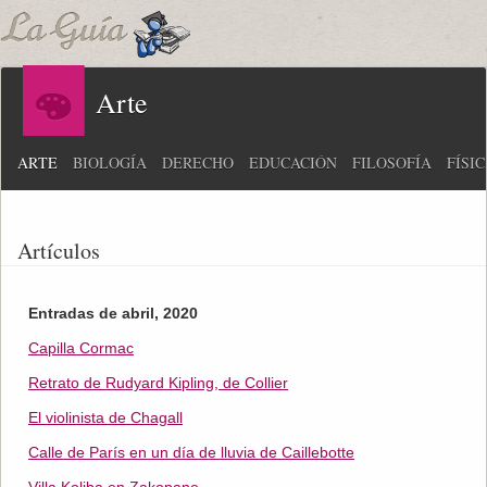
Arte
ARTE
BIOLOGÍA
DERECHO
EDUCACIÓN
FILOSOFÍA
FÍSI
Artículos
Entradas de abril, 2020
Capilla Cormac
Retrato de Rudyard Kipling, de Collier
El violinista de Chagall
Calle de París en un día de lluvia de Caillebotte