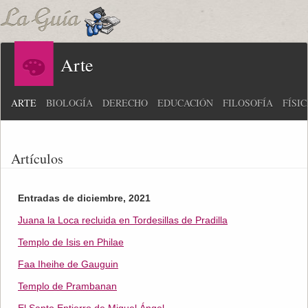
Arte
ARTE
BIOLOGÍA
DERECHO
EDUCACIÓN
FILOSOFÍA
FÍSI
Artículos
Entradas de diciembre, 2021
Juana la Loca recluida en Tordesillas de Pradilla
Templo de Isis en Philae
Faa Iheihe de Gauguin
Templo de Prambanan