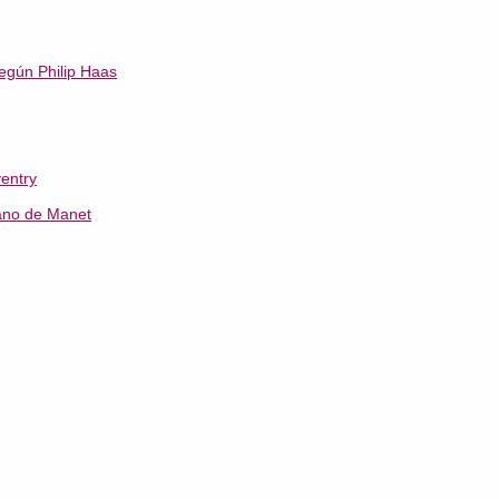
egún Philip Haas
ventry
iano de Manet