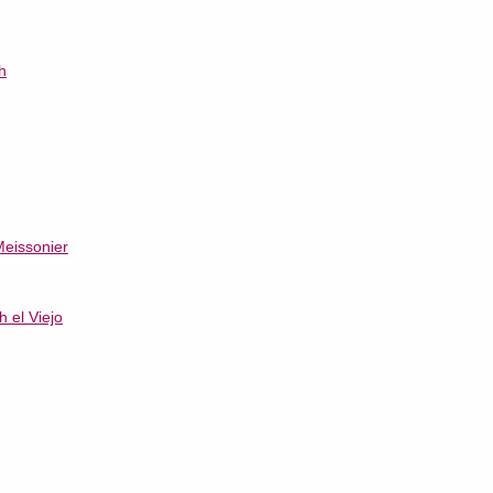
h
Meissonier
 el Viejo