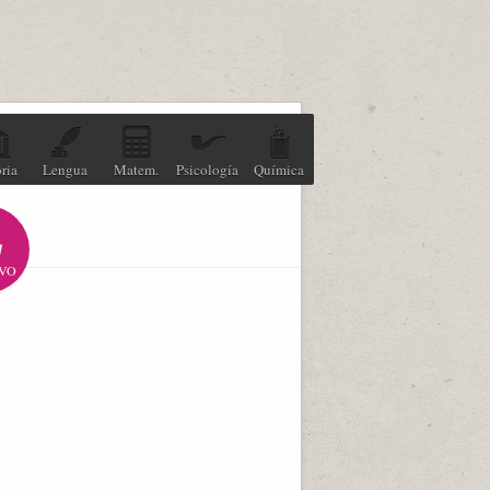
ria
Lengua
Matem.
Psicología
Química
VO