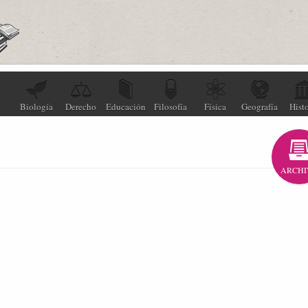
Biología
Derecho
Educación
Filosofía
Física
Geografía
Histo
ARCHI