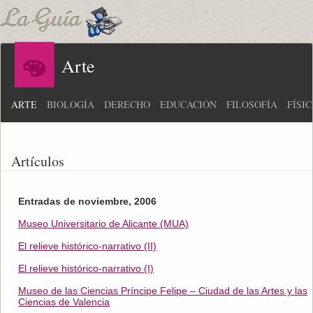
Arte
ARTE
BIOLOGÍA
DERECHO
EDUCACIÓN
FILOSOFÍA
FÍSI
Artículos
Entradas de noviembre, 2006
Museo Universitario de Alicante (MUA)
El relieve histórico-narrativo (II)
El relieve histórico-narrativo (I)
Museo de las Ciencias Príncipe Felipe – Ciudad de las Artes y las
Ciencias de Valencia