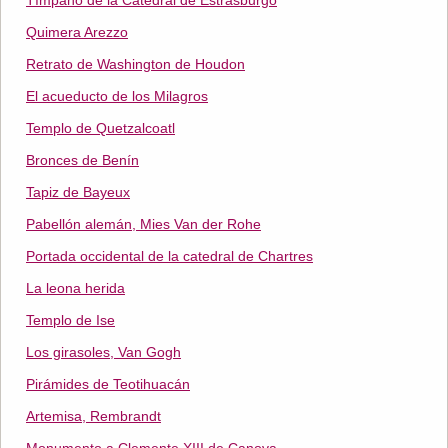
Tímpano de la Catedral de Estrasburgo
Quimera Arezzo
Retrato de Washington de Houdon
El acueducto de los Milagros
Templo de Quetzalcoatl
Bronces de Benín
Tapiz de Bayeux
Pabellón alemán, Mies Van der Rohe
Portada occidental de la catedral de Chartres
La leona herida
Templo de Ise
Los girasoles, Van Gogh
Pirámides de Teotihuacán
Artemisa, Rembrandt