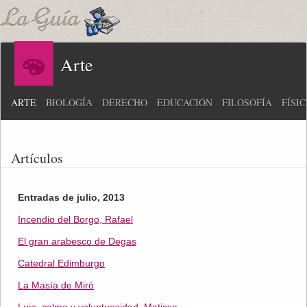
Arte
ARTE
BIOLOGÍA
DERECHO
EDUCACIÓN
FILOSOFÍA
FÍSI
Artículos
Entradas de julio, 2013
Incendio del Borgo, Rafael
El gran arabesco de Degas
Catedral Edimburgo
La Masía de Miró